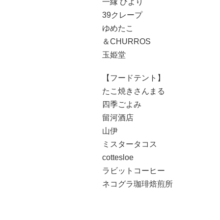
一縁 ひより
39クレープ
ゆめたこ
＆CHURROS
玉姫堂
【フードテント】
たこ焼きさんまる
四季ごよみ
留河酒店
山伊
ミスタータコス
cottesloe
ラビットコーヒー
ネコグラ珈琲焙煎所